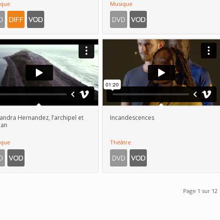
ique
Musique
andra Hernandez, l’archipel et
Incandescences
éan
ique
Théâtre
Page 1 sur 12