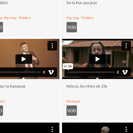
akDO
De la Rue aux Jeux
se
Hip Hop
Théâtre
Hip Hop
Théâtre
sur la banquise
Ndzozi, les rêves de Zily
tre
Musique