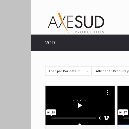
VOD
Trier par
Par défaut
Afficher
15 Produits 