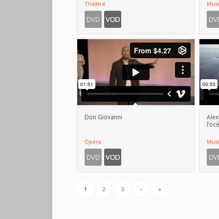
Théâtre
Mus
Don Giovanni
Alex
l’oc
Opéra
Mus
1
2
3
›
»