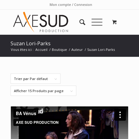
Mon compte / Connexion
Suzan Lori-Parks
Vous êtes ici :
Accueil
/
Boutique
/
Auteur
/
Suzan Lori-Parks
Trier par
Par défaut
Afficher
15 Produits par page