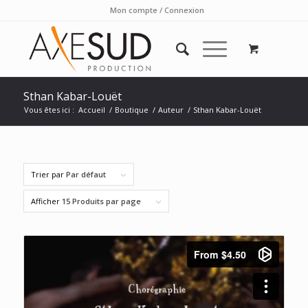
Mon compte / Connexion
Sthan Kabar-Louët
Vous êtes ici :
Accueil
/
Boutique
/
Auteur
/
Sthan Kabar-Louët
Trier par
Par défaut
Afficher
15 Produits par page