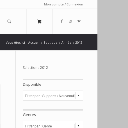
Mon compte / Connexion
Vous êtes ici :
Accueil
/
Boutique
/
Année
/
2012
Selection : 2012
Disponible
Genres