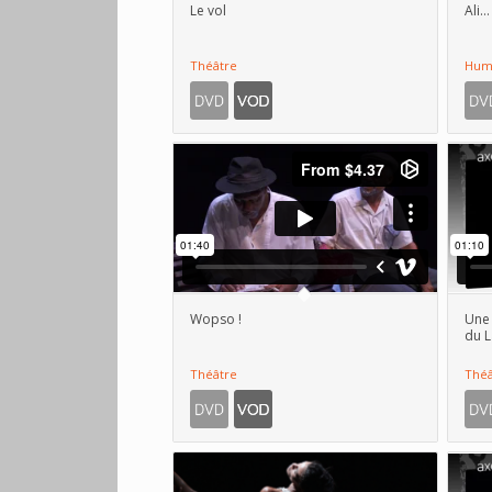
Le vol
Ali…
Théâtre
Hum
Wopso !
Une 
du L
Théâtre
Théâ