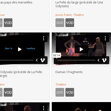
 au pays des merveilles
La Pelle du large (précédé de Une
Odyssée)
our
Jeune Public
Théâtre
Odyssée (précédé de La Pelle
Damas ! Fragments
arge)
tre
Théâtre