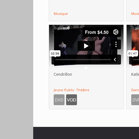
Musique
Mus
Cendrillon
Katl
Jeune Public
Théâtre
Dan