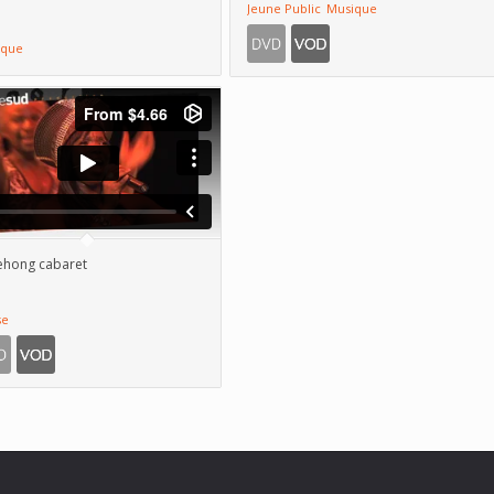
Jeune Public
Musique
ique
ehong cabaret
se