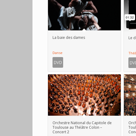
La baie des dames
Le d
Danse
Théâ
Orchestre National du Capitole de
Orch
Toulouse au Théâtre Colon –
Toul
Concert 2
Conc