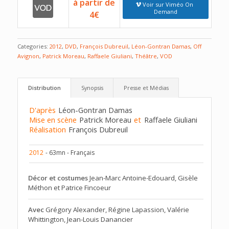
à partir de
Voir sur Viméo On
Demand
4€
Categories:
2012
,
DVD
,
François Dubreuil
,
Léon-Gontran Damas
,
Off
Avignon
,
Patrick Moreau
,
Raffaele Giuliani
,
Théâtre
,
VOD
Distribution
Synopsis
Presse et Médias
D'après
Léon-Gontran Damas
Mise en scène
Patrick Moreau
et
Raffaele Giuliani
Réalisation
François Dubreuil
2012
- 63mn - Français
Décor et costumes
Jean-Marc Antoine-Edouard, Gisèle
Méthon et Patrice Fincoeur
Avec
Grégory Alexander, Régine Lapassion, Valérie
Whittington, Jean-Louis Danancier