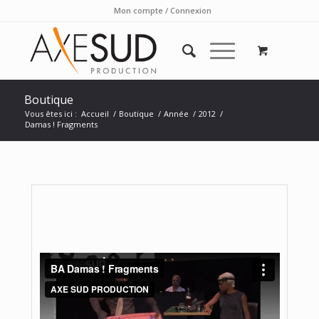
Mon compte / Connexion
Boutique
Vous êtes ici :
Accueil
/
Boutique
/
Année
/
2012
/
Damas ! Fragments