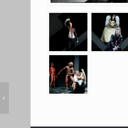
À mon âge, je me
cache encore pour
fumer