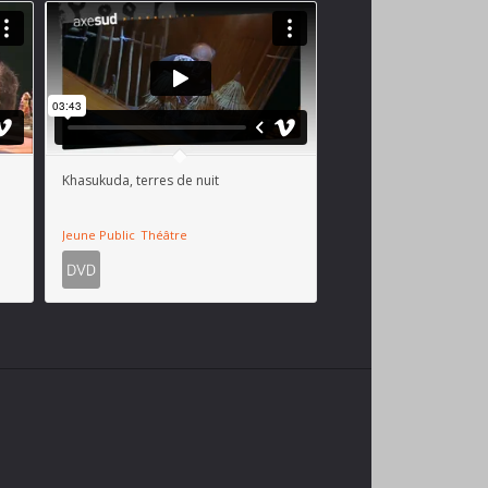
Khasukuda, terres de nuit
Jeune Public
Théâtre