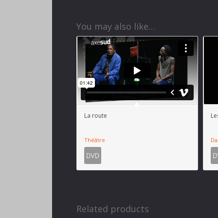
You may also like…
La route
Le
Théâtre
Da
Related products