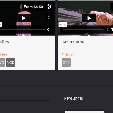
dèles
Hamlet / Lorenzo
éâtre
Théâtre
NEWSLETTER