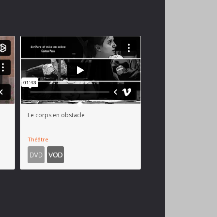
Le corps en obstacle
Théâtre