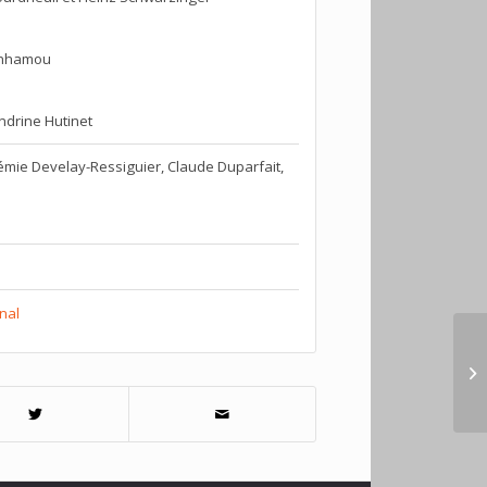
enhamou
drine Hutinet
mie Develay-Ressiguier, Claude Duparfait,
nal