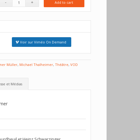
Add to cart
Voir sur Viméo On Demand
ner Müller
,
Michael Thalheimer
,
Théâtre
,
VOD
sse et Médias
imer
ourdheuil et Heinz Schwarzinger