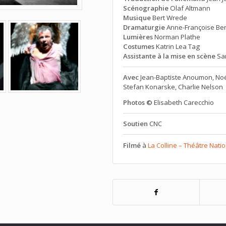
Scénographie
Olaf Altmann
Musique
Bert Wrede
Dramaturgie
Anne-Françoise B
Lumières
Norman Plathe
Costumes
Katrin Lea Tag
Assistante à la mise en scène
San
Avec
Jean-Baptiste Anoumon, Noé
Stefan Konarske, Charlie Nelson
Photos ©
Elisabeth Carecchio
Soutien
CNC
Filmé
à
La Colline – Théâtre Natio