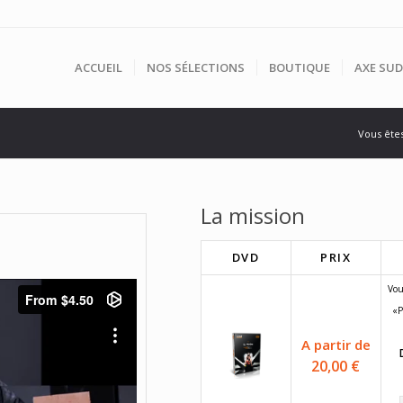
ACCUEIL
NOS SÉLECTIONS
BOUTIQUE
AXE SUD
Vous êtes 
La mission
DVD
PRIX
Vou
«P
A partir de
20,00
€