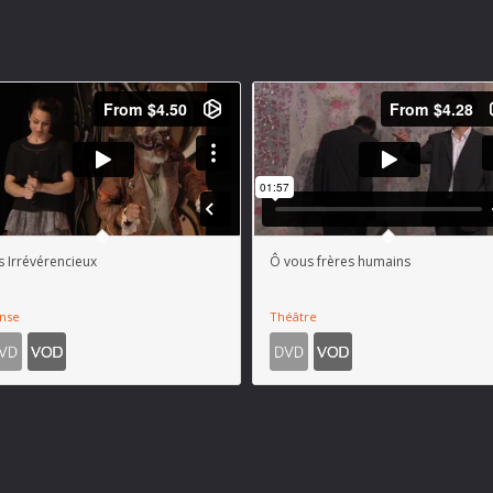
s Irrévérencieux
Ô vous frères humains
nse
Théâtre