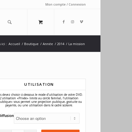
Mon compte / Connexion
ici :
Accueil
/
Boutique
/
Année
/
2014
/
La mission
UTILISATION
s devez choisir ci-dessous le mode d’utilisation de votre DVD.
L’utilisation «Privée» limite au cercle familial, l’utilisation
ublique» vous permet une projection publique, gratuite ou
payante, ou une utilisation dans le cadre scolaire.
Diffusion