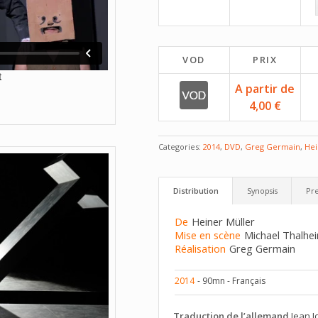
VOD
PRIX
A partir de
4,00 €
Categories:
2014
,
DVD
,
Greg Germain
,
Hei
Distribution
Synopsis
Pre
De
Heiner Müller
Mise en scène
Michael Thalhe
Réalisation
Greg Germain
2014
- 90mn - Français
Traduction de l’allemand
Jean J