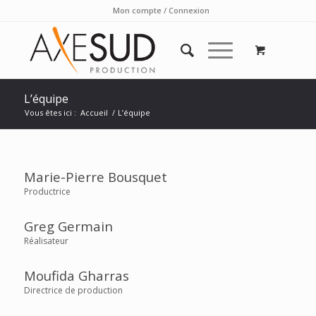
Mon compte / Connexion
L’équipe
Vous êtes ici :
Accueil
/
L’équipe
Marie-Pierre Bousquet
Productrice
Greg Germain
Réalisateur
Moufida Gharras
Directrice de production