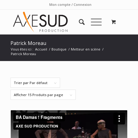
Mon compte / Connexion
Patrick Moreau
Vous êtes ici :
Accueil
/
Boutique
/
Metteur en scène
/
Patrick Moreau
Trier par
Par défaut
Afficher
15 Produits par page