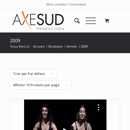
Mon compte / Connexion
2009
Vous êtes ici :
Accueil
/
Boutique
/
Année
/
2009
Trier par
Par défaut
Afficher
15 Produits par page