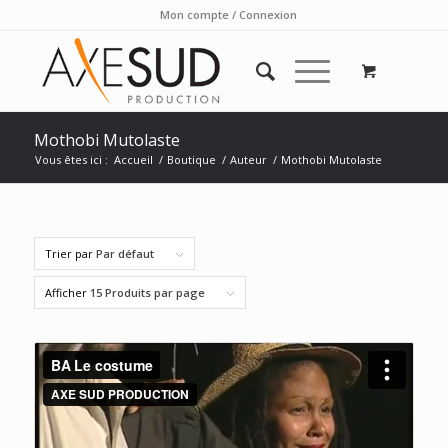
Mon compte / Connexion
Mothobi Mutolaste
Vous êtes ici :
Accueil
/
Boutique
/
Auteur
/
Mothobi Mutolaste
Trier par
Par défaut
Afficher
15 Produits par page