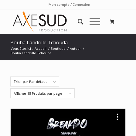
Mon compte / Connexion
Bouba Landrille Tchouda
Vous êtes ici :
Accueil
/
Boutique
/
Auteur
/
Bouba Landrille Tchouda
Trier par
Par défaut
Afficher
15 Produits par page