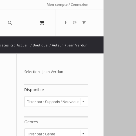
Mon compte / Connexion
 êtes ici :
Accueil
/
Boutique
/
Auteur
/
Jean Verdun
Selection : Jean Verdun
Disponible
Genres