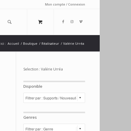
Mon compte / Connexion
ici :
Accueil
/
Boutique
/
Réalisateur
/
Valérie Urréa
Selection : Valérie Urréa
Disponible
Genres