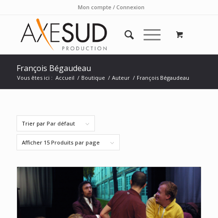
Mon compte / Connexion
François Bégaudeau
Vous êtes ici :
Accueil
/
Boutique
/
Auteur
/
François Bégaudeau
Trier par
Par défaut
Afficher
15 Produits par page