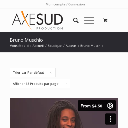
Mon compte / Connexion
Bruno Muschio
Vous êtes ici :
Accueil
/
Boutique
/
Auteur
/
Bruno Muschio
Trier par
Par défaut
Afficher
15 Produits par page