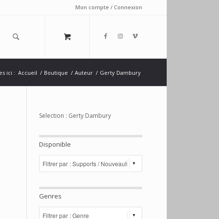
Mon compte / Connexion
s ici :
Accueil
/
Boutique
/
Auteur
/
Gerty Dambury
Selection : Gerty Dambury
Disponible
Genres