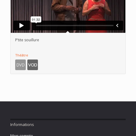
P’tite souillure
Théâtre
Informations
Mon compte