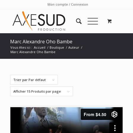
Mon compte / Connexion
Marc Alexandre Oho Bambe
Vous êtes ici :
Accueil
/
Boutique
/
Auteur
/
Marc Alexandre Oho Bambe
Trier par
Par défaut
Afficher
15 Produits par page