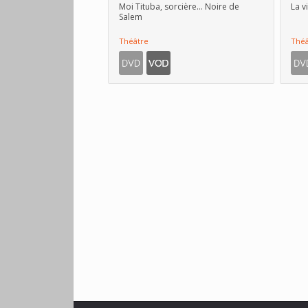
Moi Tituba, sorcière… Noire de
La v
Salem
Théâtre
Théâ