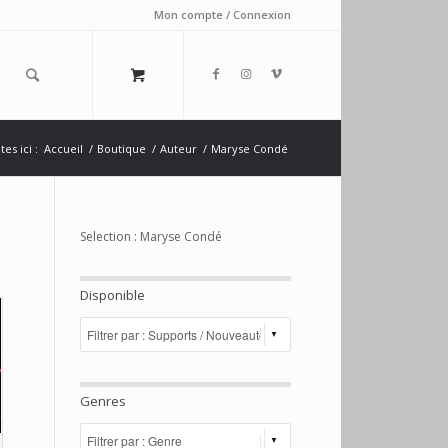
Mon compte / Connexion
es ici :
Accueil
/
Boutique
/
Auteur
/
Maryse Condé
Selection : Maryse Condé
Disponible
Genres