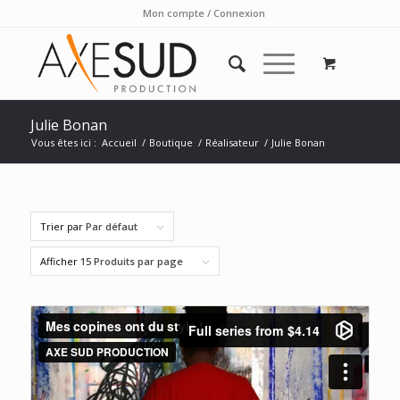
Mon compte / Connexion
Julie Bonan
Vous êtes ici :
Accueil
/
Boutique
/
Réalisateur
/
Julie Bonan
Trier par
Par défaut
Afficher
15 Produits par page