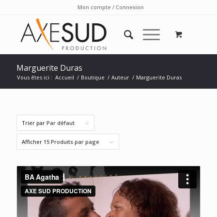
Mon compte / Connexion
Marguerite Duras
Vous êtes ici :
Accueil
/
Boutique
/
Auteur
/
Marguerite Duras
Trier par
Par défaut
Afficher
15 Produits par page