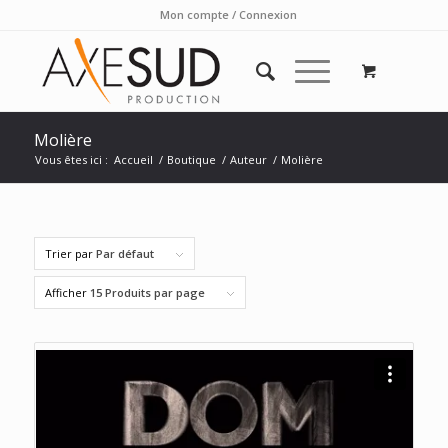
Mon compte / Connexion
Molière
Vous êtes ici :
Accueil
/
Boutique
/
Auteur
/
Molière
Trier par
Par défaut
Afficher
15 Produits par page