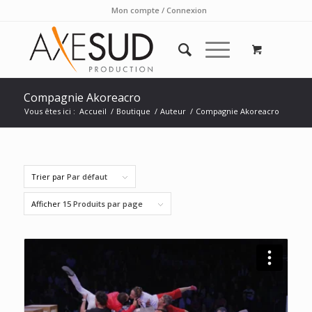
Mon compte / Connexion
Compagnie Akoreacro
Vous êtes ici :
Accueil
/
Boutique
/
Auteur
/
Compagnie Akoreacro
Trier par
Par défaut
Afficher
15 Produits par page