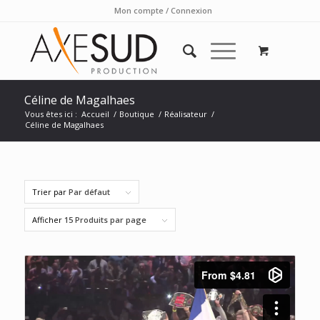
Mon compte / Connexion
Céline de Magalhaes
Vous êtes ici :
Accueil
/
Boutique
/
Réalisateur
/
Céline de Magalhaes
Trier par
Par défaut
Afficher
15 Produits par page