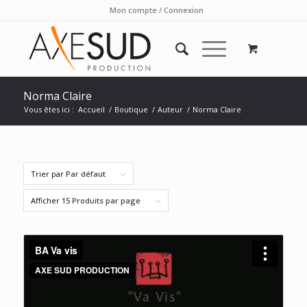
Mon compte / Connexion
Norma Claire
Vous êtes ici :
Accueil
/
Boutique
/
Auteur
/
Norma Claire
Trier par
Par défaut
Afficher
15 Produits par page