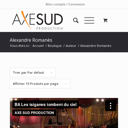
Mon compte / Connexion
Alexandre Romanès
Vous êtes ici :
Accueil
/
Boutique
/
Auteur
/
Alexandre Romanès
Trier par
Par défaut
Afficher
15 Produits par page