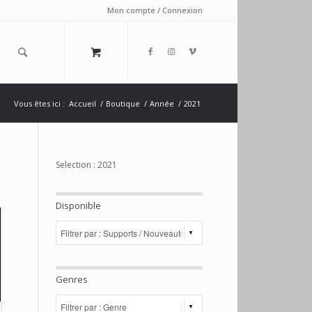
Mon compte / Connexion
Vous êtes ici :
Accueil
/
Boutique
/
Année
/
2021
Selection : 2021
Disponible
Genres