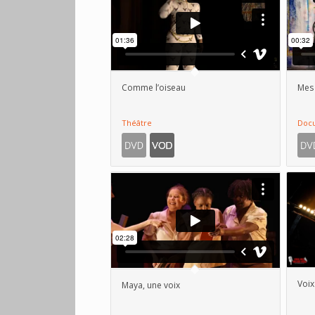
Comme l’oiseau
Mes 
Théâtre
Doc
Voix
Maya, une voix