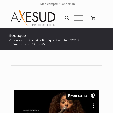
Mon compte / Connexion
Boutique
Vous êtes ici :
Accueil
/
Boutique
/
Année
/
2021
/
Poème confiné d’Outre-Mer