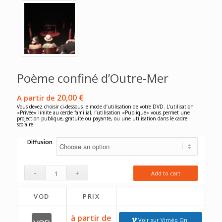
Poème confiné d’Outre-Mer
20,00
€
A partir de
Vous devez choisir ci-dessous le mode d’utilisation de votre DVD. L’utilisation
«Privée» limite au cercle familial, l’utilisation «Publique» vous permet une
projection publique, gratuite ou payante, ou une utilisation dans le cadre
scolaire.
Diffusion
Add to cart
VOD
PRIX
à partir de
Voir sur Viméo On