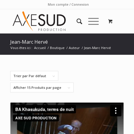
Mon compte / Connexion
Jean-Marc Hervé
Vous êtes ici :
Accueil
/
Boutique
/
Auteur
/
Jean-Marc Hervé
Trier par
Par défaut
Afficher
15 Produits par page