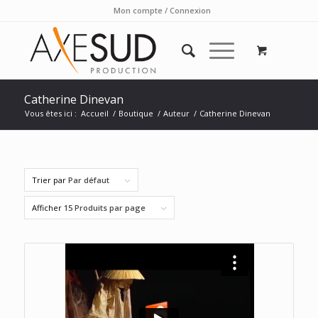
Mon compte / Connexion
Catherine Dinevan
Vous êtes ici :
Accueil
/
Boutique
/
Auteur
/
Catherine Dinevan
Trier par
Par défaut
Afficher
15 Produits par page