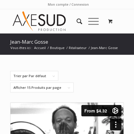
Mon compte / Connexion
Jean-Marc Gosse
Vous êtes ici :
Accueil
/
Boutique
/
Réalisateur
/
Jean-Marc Gosse
Trier par
Par défaut
Afficher
15 Produits par page