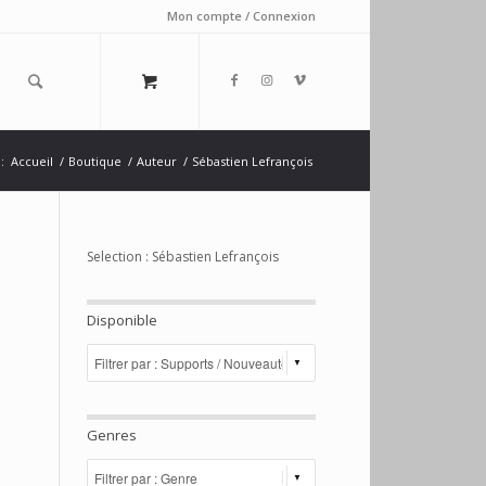
Mon compte / Connexion
:
Accueil
/
Boutique
/
Auteur
/
Sébastien Lefrançois
Selection : Sébastien Lefrançois
Disponible
Genres