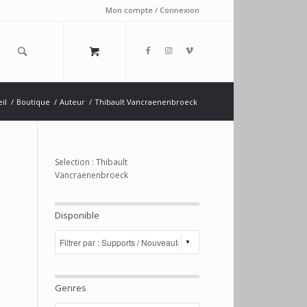
Mon compte / Connexion
il
/
Boutique
/
Auteur
/
Thibault Vancraenenbroeck
Selection : Thibault
Vancraenenbroeck
Disponible
Genres