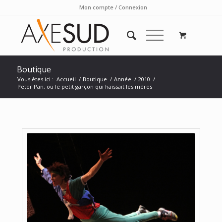
Mon compte / Connexion
Boutique
Vous êtes ici :
Accueil
/
Boutique
/
Année
/
2010
/
Peter Pan, ou le petit garçon qui haïssait les mères