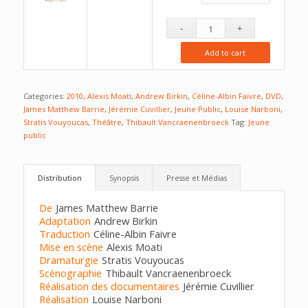
Add to cart
Categories:
2010
,
Alexis Moati
,
Andrew Birkin
,
Céline-Albin Faivre
,
DVD
,
James Matthew Barrie
,
Jérémie Cuvillier
,
Jeune Public
,
Louise Narboni
,
Stratis Vouyoucas
,
Théâtre
,
Thibault Vancraenenbroeck
Tag:
Jeune
public
Distribution
Synopsis
Presse et Médias
De
James Matthew Barrie
Adaptation
Andrew Birkin
Traduction
Céline-Albin Faivre
Mise en scène
Alexis Moati
Dramaturgie
Stratis Vouyoucas
Scénographie
Thibault Vancraenenbroeck
Réalisation des documentaires
Jérémie Cuvillier
Réalisation
Louise Narboni