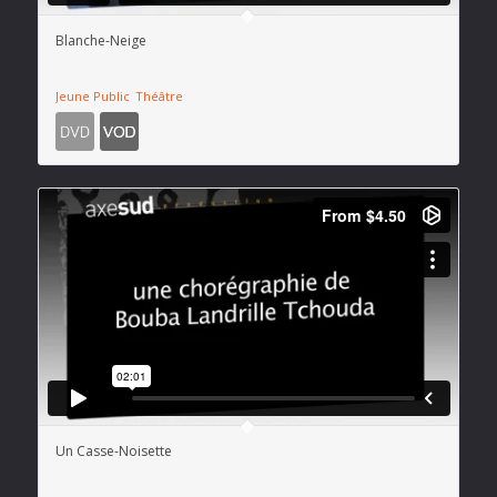
Blanche-Neige
Jeune Public
Théâtre
Un Casse-Noisette