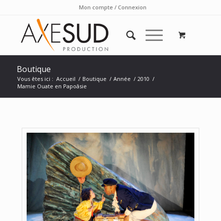
Mon compte / Connexion
Boutique
Vous êtes ici :
Accueil
/
Boutique
/
Année
/
2010
/
Mamie Ouate en Papoâsie