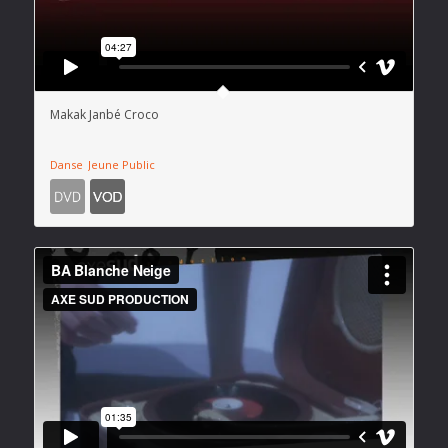
Makak Janbé Croco
Danse
Jeune Public