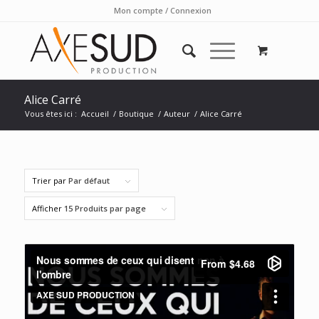
Mon compte / Connexion
Alice Carré
Vous êtes ici :
Accueil
/
Boutique
/
Auteur
/
Alice Carré
Trier par
Par défaut
Afficher
15 Produits par page