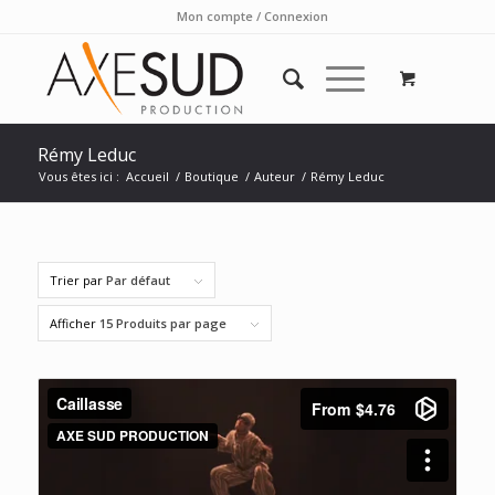
Mon compte / Connexion
Rémy Leduc
Vous êtes ici :
Accueil
/
Boutique
/
Auteur
/
Rémy Leduc
Trier par
Par défaut
Afficher
15 Produits par page