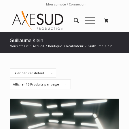
Mon compte / Connexion
Guillaume Klein
Vous êtes ici :
Accueil
/
Boutique
/
Réalisateur
/
Guillaume Klein
Trier par
Par défaut
Afficher
15 Produits par page