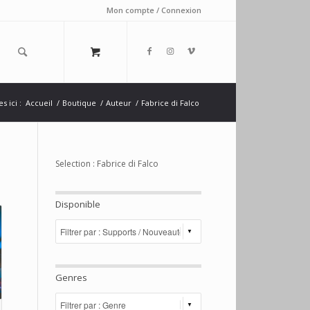
Mon compte / Connexion
s ici :
Accueil
/
Boutique
/
Auteur
/
Fabrice di Falco
Selection : Fabrice di Falco
Disponible
Genres