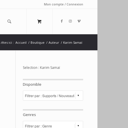
Mon compte / Connexion
êtes ici :
Accueil
/
Boutique
/
Auteur
/
Karim Samaï
Selection : Karim Samaï
Disponible
Genres