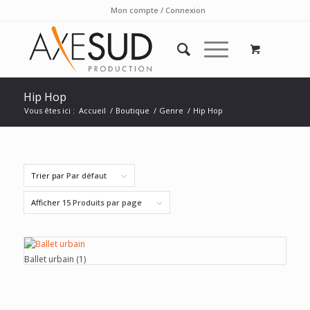
Mon compte / Connexion
Hip Hop
Vous êtes ici :
Accueil
/
Boutique
/
Genre
/
Hip Hop
Trier par
Par défaut
Afficher
15 Produits par page
Ballet urbain
(1)