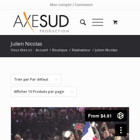
Mon compte / Connexion
Julien Nicolas
Vous êtes ici :
Accueil
/
Boutique
/
Réalisateur
/
Julien Nicolas
Trier par
Par défaut
Afficher
15 Produits par page