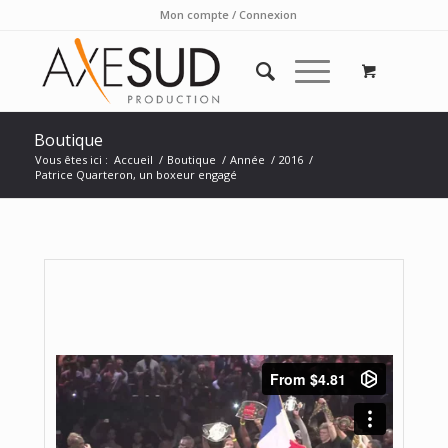
Mon compte / Connexion
Boutique
Vous êtes ici :
Accueil
/
Boutique
/
Année
/
2016
/
Patrice Quarteron, un boxeur engagé