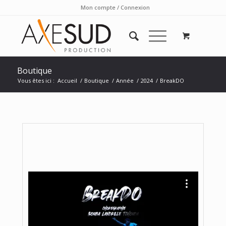
Mon compte / Connexion
Boutique
Vous êtes ici :
Accueil
/
Boutique
/
Année
/
2024
/
BreakDO