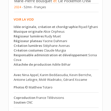
Marie-Pierre Bousquet
et
Cie Pockemon Crew
2024
- 52mn - Français
VOIR LA VOD
Idée originale, création et chorégraphie
Riyad Fghani
Musique originale
Alice Orpheus
Régisseur lumières
Rudy Muet
Régisseur plateau
Yacine Dahmani
Création lumières
Stéphane Avenas
Création costumes
Claude Murgia
Responsable administration et développement
Sonia
Cova
Attachée de production
Adèle Béhar
Avec
Nina Appel, Karim Beddaoudia, Kevin Berriche,
Antoine Lebigre, Molé Wadriako, Gérard Xozame
Photos
© Matthew Totaro
Coproduction
France Télévisions
Soutien
CNC