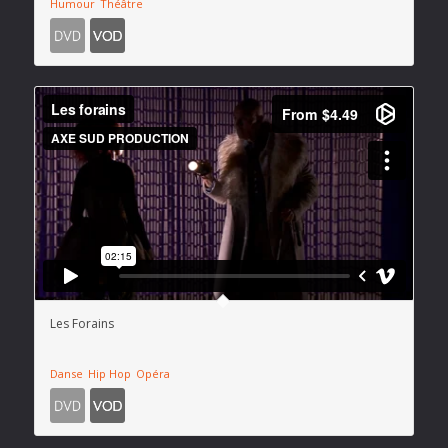
Humour
Théâtre
Les Forains
Danse
Hip Hop
Opéra