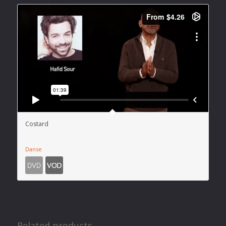
Costard
Danse
Related products