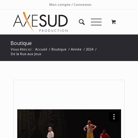
Mon compte / Connexion
Boutique
Vous êtes ici :
Accueil
/
Boutique
/
Année
/
2024
/
De la Rue aux Jeux