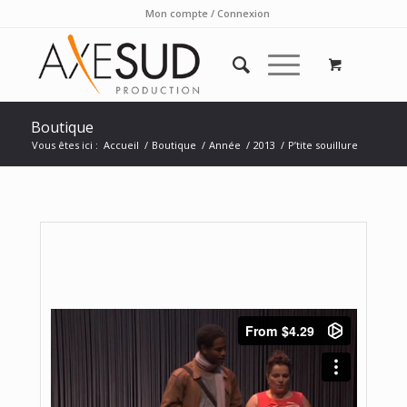
Mon compte / Connexion
Boutique
Vous êtes ici :
Accueil
/
Boutique
/
Année
/
2013
/
P’tite souillure