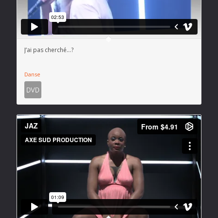
J’ai pas cherché…?
Danse