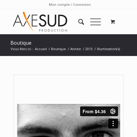
Mon compte / Connexion
Boutique
Vous êtes ici :
Accueil
/
Boutique
/
Année
/
2013
/
Illumination(s)