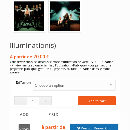
Illumination(s)
20,00
€
A partir de
Vous devez choisir ci-dessous le mode d’utilisation de votre DVD. L’utilisation
«Privée» limite au cercle familial, l’utilisation «Publique» vous permet une
projection publique, gratuite ou payante, ou une utilisation dans le cadre
scolaire.
Diffusion
Add to cart
VOD
PRIX
à partir de
Voir sur Viméo On