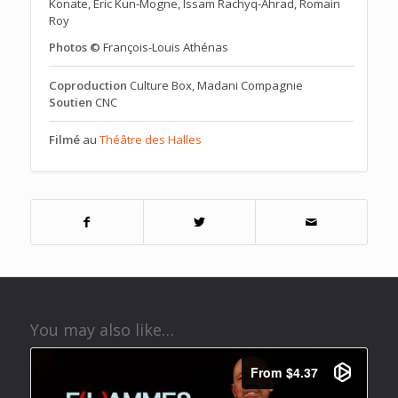
Konate, Eric Kun-Mogne, Issam Rachyq-Ahrad, Romain
Roy
Photos ©
François-Louis Athénas
Coproduction
Culture Box, Madani Compagnie
Soutien
CNC
Filmé
au
Théâtre des Halles
You may also like…