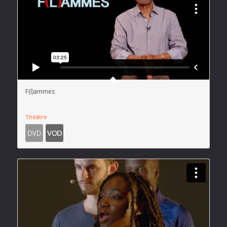
F(l)ammes
Théâtre