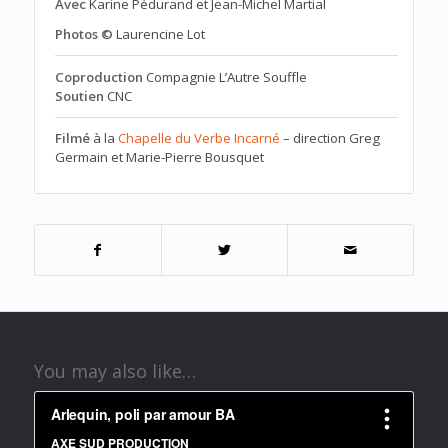
Avec
Karine Pédurand et Jean-Michel Martial
Photos ©
Laurencine Lot
Coproduction
Compagnie L’Autre Souffle
Soutien
CNC
Filmé
à la
Chapelle du Verbe Incarné
– direction Greg
Germain et Marie-Pierre Bousquet
You may also like…