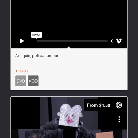
Arlequin, poli par amour
Théâtre