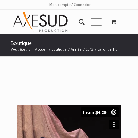
Mon compte / Connexion
Boutique
Vous êtes ici :
Accueil
/
Boutique
/
Année
/
2013
/
La loi de Tibi