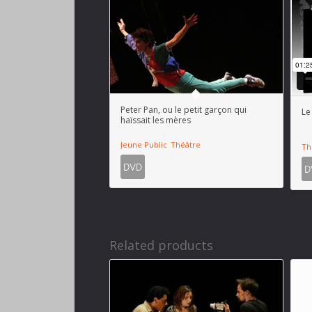
Peter Pan, ou le petit garçon qui
Le
haïssait les mères
Jeune Public
Théâtre
Th
Related products