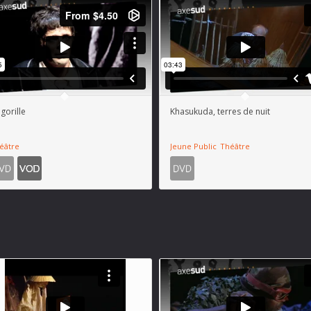
 gorille
Khasukuda, terres de nuit
éâtre
Jeune Public
Théâtre