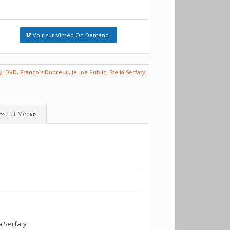
Voir sur Viméo On Demand
y
,
DVD
,
François Dubreuil
,
Jeune Public
,
Stella Serfaty
,
sse et Médias
la Serfaty