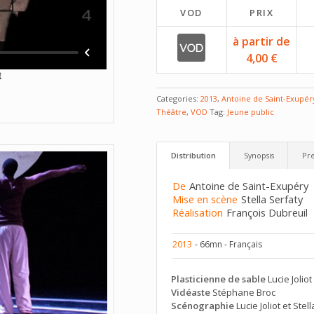
VOD
PRIX
à partir de
4,00 €
Categories:
2013
,
Antoine de Saint-Exupér
Théâtre
,
VOD
Tag:
Jeune public
Distribution
Synopsis
Pre
De
Antoine de Saint-Exupéry
Mise en scène
Stella Serfaty
Réalisation
François Dubreuil
2013
- 66mn - Français
Plasticienne de sable
Lucie Joliot
Vidéaste
Stéphane Broc
Scénographie
Lucie Joliot et Stel