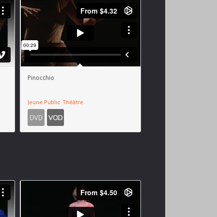
Pinocchio
Jeune Public
Théâtre