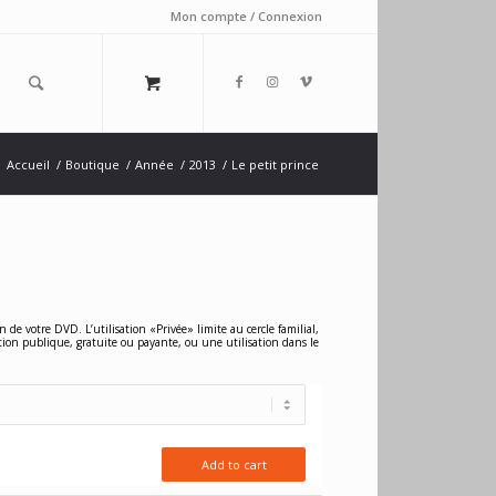
Mon compte / Connexion
Accueil
/
Boutique
/
Année
/
2013
/
Le petit prince
n de votre DVD. L’utilisation «Privée» limite au cercle familial,
tion publique, gratuite ou payante, ou une utilisation dans le
Add to cart