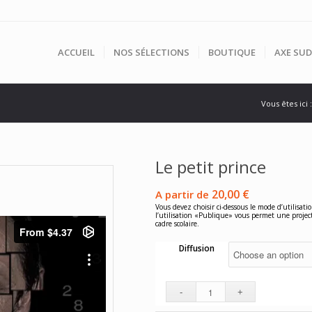
ACCUEIL
NOS SÉLECTIONS
BOUTIQUE
AXE SUD
Vous êtes ici :
Le petit prince
20,00
€
A partir de
Vous devez choisir ci-dessous le mode d’utilisatio
l’utilisation «Publique» vous permet une projec
cadre scolaire.
Diffusion