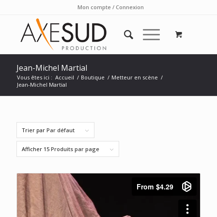
Mon compte / Connexion
Jean-Michel Martial
Vous êtes ici :
Accueil
/
Boutique
/
Metteur en scène
/
Jean-Michel Martial
Trier par
Par défaut
Afficher
15 Produits par page